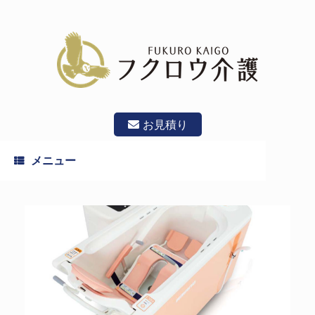
コ
ン
テ
ン
ツ
へ
ス
キ
ッ
お見積り
プ
メニュー