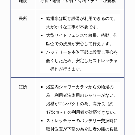
施設
特養・老健・サ付・有料・デイ・小規模
長所
給排水は既存設備が利用できるので、
大がかりな工事が不要です。
大型サイドフェンスで移乗、移動、仰
臥位での洗身が安心して行えます。
バッテリーを本体下部に設置し重心を
低くしたため、安定したストレッチャ
ー操作が行えます。
短所
浴室内シャワーカランからの給湯の
為、利用者洗体用のシャワーがない。
浴槽がコンパクトの為、高身長（約
175cm～）の利用者が対応できない。
ストレッチャーのバッテリー交換時に
取付位置が下部の為介助者の腰の負担