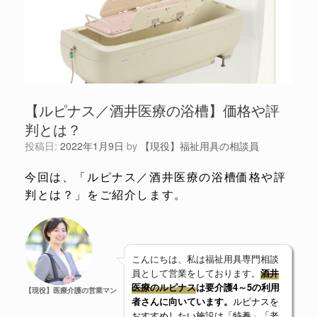
【ルピナス／酒井医療の浴槽】価格や評
判とは？
投稿日:
2022年1月9日
by
【現役】福祉用具の相談員
今回は、「ルピナス／酒井医療の浴槽価格や評
判とは？」をご紹介します。
こんにちは、私は福祉用具専門相談
員として営業をしております。
酒井
医療のルピナス
は要介護4～5の利用
【現役】医療介護の営業マン
者さんに向いています。
ルピナスを
おすすめしたい施設は「特養」「老