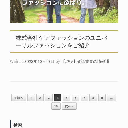
株式会社ケアファッションのユニバ
ーサルファッションをご紹介
投稿日:
2022年10月19日
by
【現役】介護業界の情報通
« 前へ
1
2
3
4
5
6
7
8
9
…
投稿ナビゲーション
15
次へ »
検索