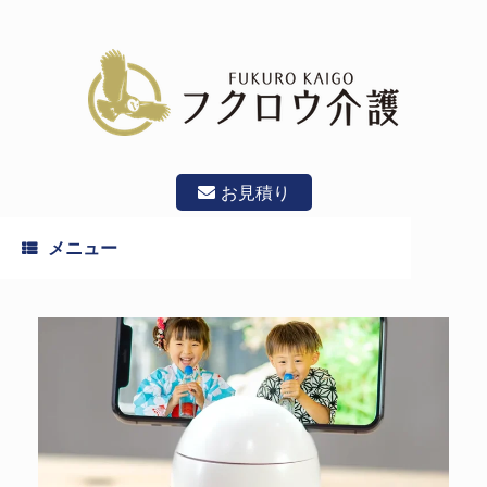
コ
ン
テ
ン
ツ
へ
ス
キ
ッ
お見積り
プ
メニュー