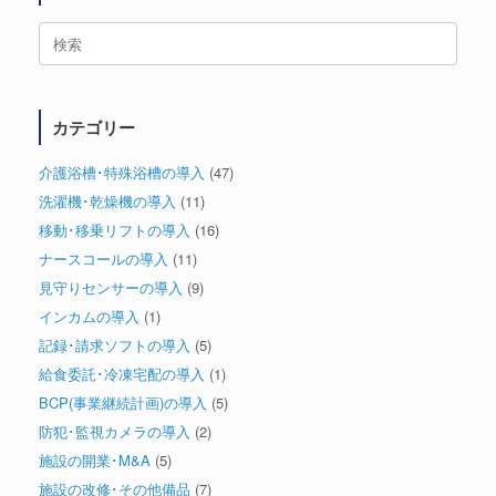
検
索
対
象:
カテゴリー
介護浴槽･特殊浴槽の導入
(47)
洗濯機･乾燥機の導入
(11)
移動･移乗リフトの導入
(16)
ナースコールの導入
(11)
見守りセンサーの導入
(9)
インカムの導入
(1)
記録･請求ソフトの導入
(5)
給食委託･冷凍宅配の導入
(1)
BCP(事業継続計画)の導入
(5)
防犯･監視カメラの導入
(2)
施設の開業･M&A
(5)
施設の改修･その他備品
(7)