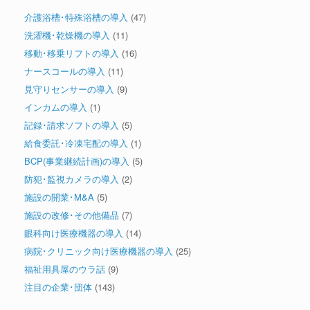
介護浴槽･特殊浴槽の導入
(47)
洗濯機･乾燥機の導入
(11)
移動･移乗リフトの導入
(16)
ナースコールの導入
(11)
見守りセンサーの導入
(9)
インカムの導入
(1)
記録･請求ソフトの導入
(5)
給食委託･冷凍宅配の導入
(1)
BCP(事業継続計画)の導入
(5)
防犯･監視カメラの導入
(2)
施設の開業･M&A
(5)
施設の改修･その他備品
(7)
眼科向け医療機器の導入
(14)
病院･クリニック向け医療機器の導入
(25)
福祉用具屋のウラ話
(9)
注目の企業･団体
(143)