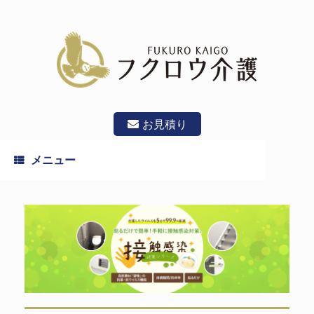
コ
ン
テ
ン
ツ
へ
ス
キ
ッ
お見積り
プ
メニュー