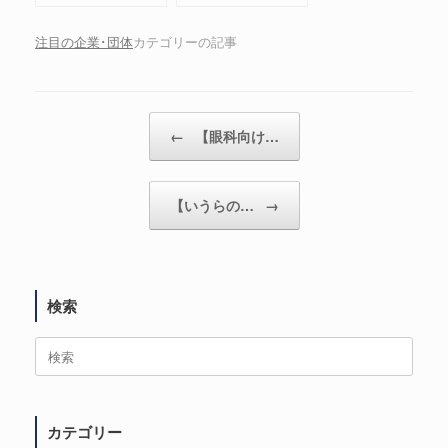
EX」をご紹介
シリーズ」をご紹介
注目の企業･団体
カテゴリーの記事
←
【眼科向け…
投稿ナビゲーション
【いうらの…
→
検索
検
索
対
象:
カテゴリー