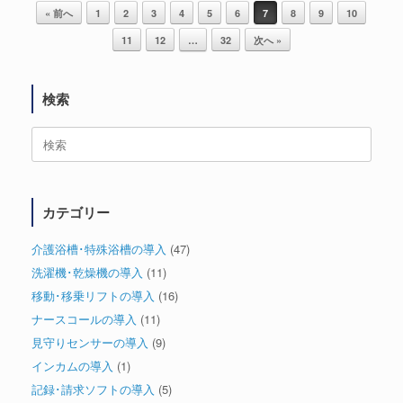
投稿ナビゲーション
« 前へ
1
2
3
4
5
6
7
8
9
10
11
12
…
32
次へ »
検索
検
索
対
象:
カテゴリー
介護浴槽･特殊浴槽の導入
(47)
洗濯機･乾燥機の導入
(11)
移動･移乗リフトの導入
(16)
ナースコールの導入
(11)
見守りセンサーの導入
(9)
インカムの導入
(1)
記録･請求ソフトの導入
(5)