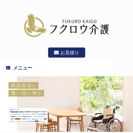
コ
ン
テ
ン
ツ
へ
ス
キ
ッ
お見積り
プ
メニュー