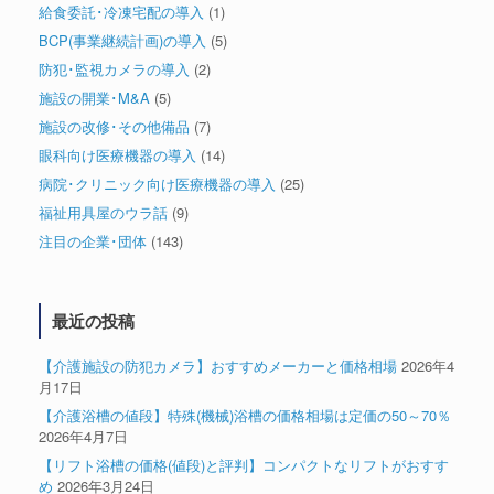
給食委託･冷凍宅配の導入
(1)
BCP(事業継続計画)の導入
(5)
防犯･監視カメラの導入
(2)
施設の開業･M&A
(5)
施設の改修･その他備品
(7)
眼科向け医療機器の導入
(14)
病院･クリニック向け医療機器の導入
(25)
福祉用具屋のウラ話
(9)
注目の企業･団体
(143)
最近の投稿
【介護施設の防犯カメラ】おすすめメーカーと価格相場
2026年4
月17日
【介護浴槽の値段】特殊(機械)浴槽の価格相場は定価の50～70％
2026年4月7日
【リフト浴槽の価格(値段)と評判】コンパクトなリフトがおすす
め
2026年3月24日