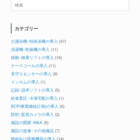
検
索
対
象:
カテゴリー
介護浴槽･特殊浴槽の導入
(47)
洗濯機･乾燥機の導入
(11)
移動･移乗リフトの導入
(16)
ナースコールの導入
(11)
見守りセンサーの導入
(9)
インカムの導入
(1)
記録･請求ソフトの導入
(5)
給食委託･冷凍宅配の導入
(1)
BCP(事業継続計画)の導入
(5)
防犯･監視カメラの導入
(2)
施設の開業･M&A
(5)
施設の改修･その他備品
(7)
眼科向け医療機器の導入
(14)