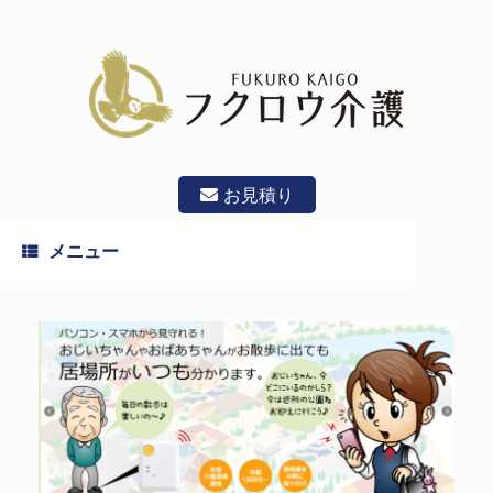
コ
ン
テ
ン
ツ
へ
ス
キ
ッ
お見積り
プ
メニュー