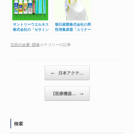
サントリーウエルネス
朝日産業株式会社の男
株式会社の「セサミン
性用集尿器「ユリナー
EX」をご紹介
シリーズ」をご紹介
注目の企業･団体
カテゴリーの記事
←
日本アクテ…
投稿ナビゲーション
【医療機器…
→
検索