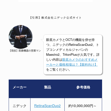
【引用】株式会社ニデック公式サイト
眼底カメラとOCTの機能を併せ持
つ、ニデックのRetinaScanDuo2、ト
プコンメディカルジャパンの
【現役】医療機器の営業マン
Maestro2、TritonPlusが人気です。詳
しい内容は
眼底カメラのおすすめメ
ーカーと価格相場は？【眼科向け】
をご覧ください。
メーカー
製品
参考価格
ニデック
RetinaScanDuo2
約10,000,000円～