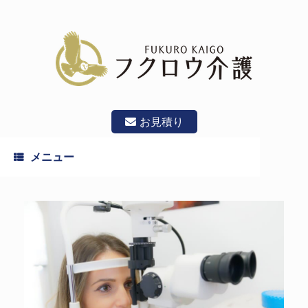
コ
ン
テ
ン
ツ
へ
ス
キ
ッ
お見積り
プ
メニュー