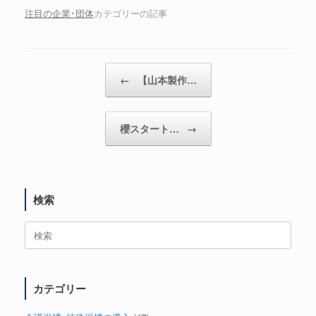
ご紹介
注目の企業･団体
カテゴリーの記事
←
【山本製作…
投稿ナビゲーション
櫻スタート…
→
検索
検
索
対
象:
カテゴリー