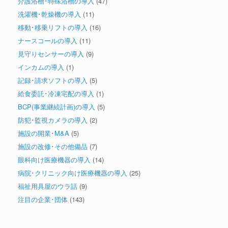
介護浴槽･特殊浴槽の導入
(47)
洗濯機･乾燥機の導入
(11)
移動･移乗リフトの導入
(16)
ナースコールの導入
(11)
見守りセンサーの導入
(9)
インカムの導入
(1)
記録･請求ソフトの導入
(5)
給食委託･冷凍宅配の導入
(1)
BCP(事業継続計画)の導入
(5)
防犯･監視カメラの導入
(2)
施設の開業･M&A
(5)
施設の改修･その他備品
(7)
眼科向け医療機器の導入
(14)
病院･クリニック向け医療機器の導入
(25)
福祉用具屋のウラ話
(9)
注目の企業･団体
(143)