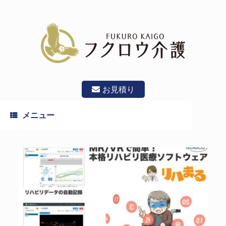
コ
ン
テ
ン
ツ
へ
ス
キ
ッ
お見積り
プ
メニュー