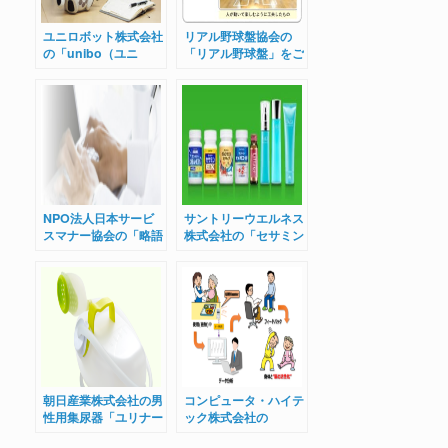
ユニロボット株式会社
リアル野球盤協会の
の「unibo（ユニ
「リアル野球盤」をご
ボ）」をご紹介
紹介
NPO法人日本サービ
サントリーウエルネス
スマナー協会の「略語
株式会社の「セサミン
検定」をご紹介
EX」をご紹介
朝日産業株式会社の男
コンピュータ・ハイテ
性用集尿器「ユリナー
ック株式会社の
シリーズ」をご紹介
「CAM Counter」を