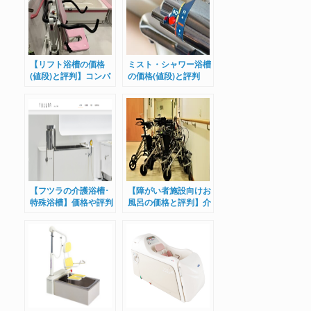
【リフト浴槽の価格
ミスト・シャワー浴槽
(値段)と評判】コンパ
の価格(値段)と評判
クトなリフトがおすす
は？寝たまま入浴も可
め
能
【フツラの介護浴槽･
【障がい者施設向けお
特殊浴槽】価格や評判
風呂の価格と評判】介
とは？
護浴槽･特殊浴槽