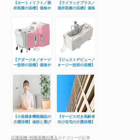
【ホーミィリフト／酒
【ライラックプラス／
井医療の浴槽】価格や
酒井医療の浴槽】価格
評判とは？
や評判とは？
【アダージオ／オージ
【ジュストデビュー／
ー技研の浴槽】価格や
オージー技研の浴槽】
評判とは？
価格や評判とは？
【小規模多機能施設の
【サービス付き高齢者
介護浴槽】値段と選び
向け住宅の介護浴槽】
方とは？
値段と選び方とは？
介護浴槽･特殊浴槽の導入
カテゴリーの記事