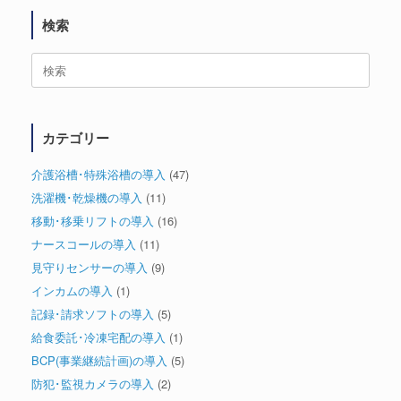
検索
検
索
対
象:
カテゴリー
介護浴槽･特殊浴槽の導入
(47)
洗濯機･乾燥機の導入
(11)
移動･移乗リフトの導入
(16)
ナースコールの導入
(11)
見守りセンサーの導入
(9)
インカムの導入
(1)
記録･請求ソフトの導入
(5)
給食委託･冷凍宅配の導入
(1)
BCP(事業継続計画)の導入
(5)
防犯･監視カメラの導入
(2)