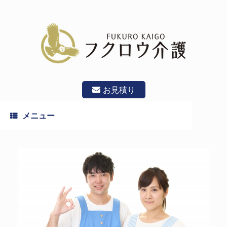
コ
ン
テ
ン
ツ
へ
ス
キ
ッ
お見積り
プ
メニュー