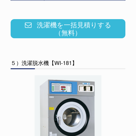
洗濯機を一括見積りする
（無料）
５）洗濯脱水機【WI-181】