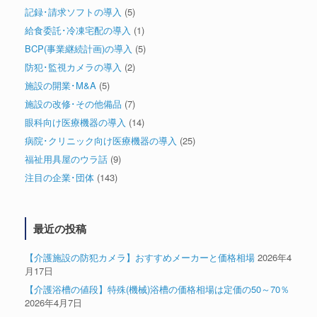
記録･請求ソフトの導入
(5)
給食委託･冷凍宅配の導入
(1)
BCP(事業継続計画)の導入
(5)
防犯･監視カメラの導入
(2)
施設の開業･M&A
(5)
施設の改修･その他備品
(7)
眼科向け医療機器の導入
(14)
病院･クリニック向け医療機器の導入
(25)
福祉用具屋のウラ話
(9)
注目の企業･団体
(143)
最近の投稿
【介護施設の防犯カメラ】おすすめメーカーと価格相場
2026年4
月17日
【介護浴槽の値段】特殊(機械)浴槽の価格相場は定価の50～70％
2026年4月7日