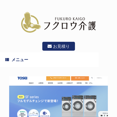
コ
ン
テ
ン
ツ
へ
ス
キ
ッ
お見積り
プ
メニュー