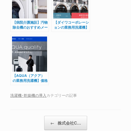
【病院介護施設】汚物
【ダイワコーポレーシ
除去機のおすすめメー
ョンの業務用洗濯機】
カーと価格相場
価格や評判とは？
【AQUA（アクア）
の業務用洗濯機】価格
や評判とは？
洗濯機･乾燥機の導入
カテゴリーの記事
←
株式会社C…
投稿ナビゲーション