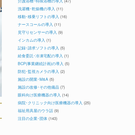
介護浴槽･特殊浴槽の導入
(47)
洗濯機･乾燥機の導入
(11)
移動･移乗リフトの導入
(16)
ナースコールの導入
(11)
見守りセンサーの導入
(9)
インカムの導入
(1)
記録･請求ソフトの導入
(5)
給食委託･冷凍宅配の導入
(1)
BCP(事業継続計画)の導入
(5)
防犯･監視カメラの導入
(2)
施設の開業･M&A
(5)
施設の改修･その他備品
(7)
眼科向け医療機器の導入
(14)
病院･クリニック向け医療機器の導入
(25)
福祉用具屋のウラ話
(9)
注目の企業･団体
(143)