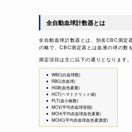
全自動血球計数器とは
全自動血球計数器とは、別名CBC測定器と言わ
の略で、CBC測定器とは血液の球の数
測定項目は主に以下の通りとなります
WBC(白血球数)
RBC(赤血球)
HGB(血色素量)
HCT(ヘマトクリット値)
PLT(血小板数)
MCV(平均赤血球容積)
MCH(平均赤血球血色素量)
MCHC(平均赤血球血色素濃度)