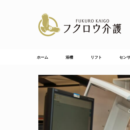
コ
ン
テ
ン
ツ
へ
ス
キ
ッ
プ
ホーム
浴槽
リフト
セン