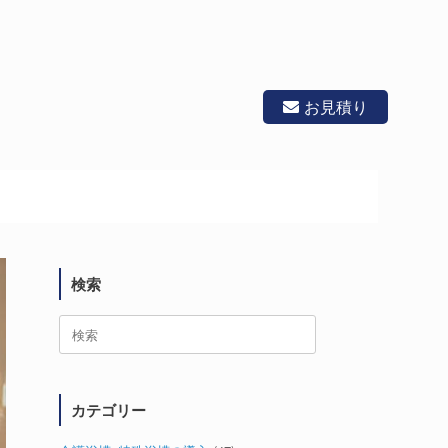
お見積り
検索
検
索
対
象:
カテゴリー